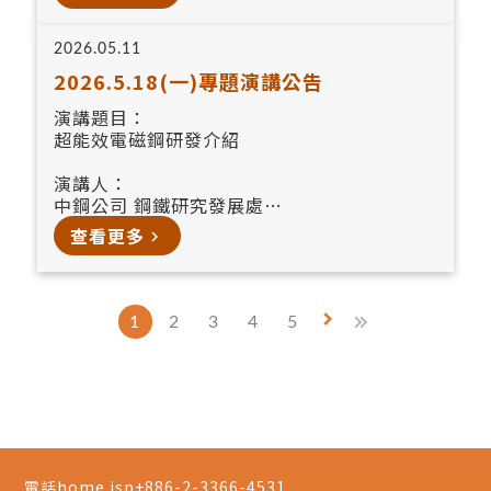
2026.05.11
2026.5.18(一)專題演講公告
演講題目：
超能效電磁鋼研發介紹
演講人：
中鋼公司 鋼鐵研究發展處
蔡明欽 博士
查看更多
navigate_next
115.05.18上午10點20分~12點10分
博雅館102室
keyboard_arrow_right
1
2
3
4
5
電話home.jsp
+886-2-3366-4531