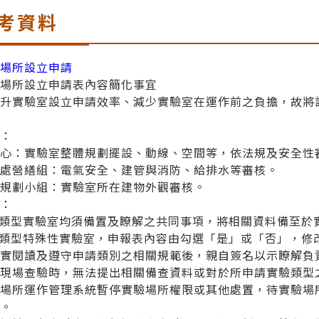
考資料
驗場所設立申請
驗場所設立申請表內容簡化事宜
提升實驗室設立申請效率、減少實驗室在運作前之負擔，故將
。
查：
中心：實驗室整體規劃擺設、動線、空間等，依法規及安全性
務處營繕組：電氣安全、建管與消防、給排水等審核。
園規劃小組：實驗室所在建物外觀審核。
查：
各類型實驗室均須備置及瞭解之共同事項，將相關資料備至於
各類型特殊性實驗室，申報表內容由勾選「是」或「否」，修
確實閱讀及遵守申請類別之相關規範後，親自簽名以示瞭解負
於現場查驗時，無法提出相關備查資料或對於所申請實驗類型
驗場所運作管理系統暫停實驗場所權限或其他處置，待實驗場
限。