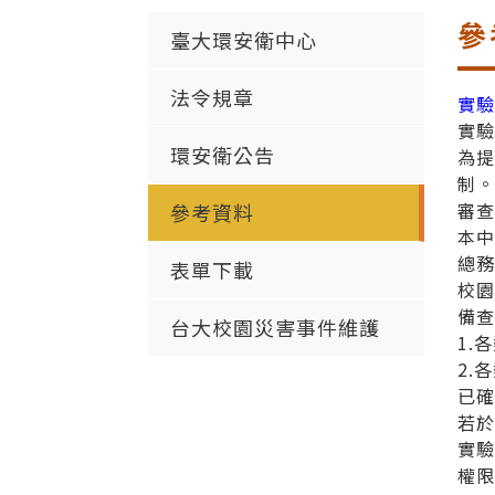
參
臺大環安衛中心
法令規章
實
實
環安衛公告
為
制
審
參考資料
本
總
表單下載
校
備
台大校園災害事件維護
1.
2.
已
若
實
權