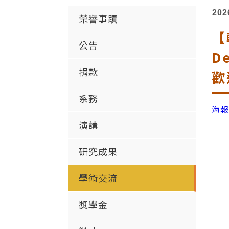
202
榮譽事蹟
【
公告
D
捐款
歡
系務
海
演講
研究成果
學術交流
獎學金