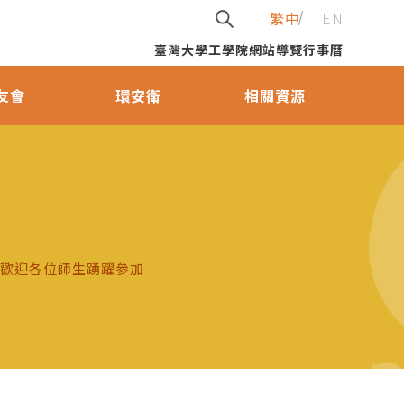
繁中
EN
臺灣大學
工學院
網站導覽
行事曆
友會
環安衛
相關資源
討會」，歡迎各位師生踴躍參加