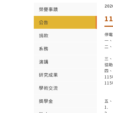
202
榮譽事蹟
1
公告
停電
捐款
一
二、
系務
國立
三、
演講
協助
四
研究成果
11
11
學術交流
（
獎學金
五、
1.