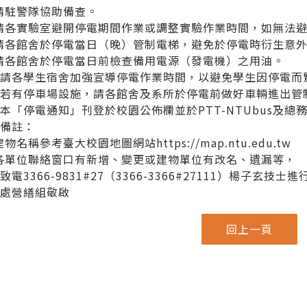
)請駐警隊協助備查。
)請各實驗室避開停電期間作業或調整實驗作業時間，如無法
)請各館舍於停電當日（晚）管制電梯，避免於停電時衍生意
)請各館舍於停電當日前檢查備用電源（發電機）之用油。
0)請各學生宿舍加強宣導停電作業時間，以避免學生因停電而
1)若有停車場設施，請各館舍及系所於停電前做好車輛進出管
2)本「停電通知」刊登於校園公佈欄並於PTT-NTUbus及
、備註：
)建物名稱參考臺大校園地圖網站https://map.ntu.edu.tw
)各單位聯絡窗口有新增、變更或建物單位有改名、遺漏等，
致電3366-9831#27（3366-3366#27111）楊子玄
務處營繕組敬啟