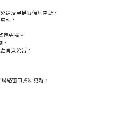
避免請及早備妥備用電源。
外事件。
驚慌失措。
制。
總務處首頁公告。
技士進行聯絡窗口資料更新。