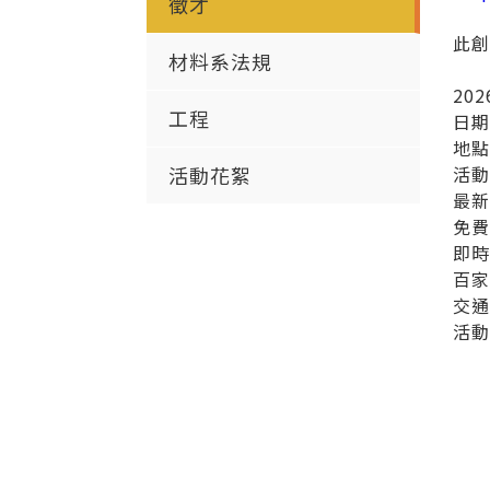
徵才
此
材料系法規
20
工程
日期時
地點
活動花絮
活動
最
免
即時
百家
交通
活