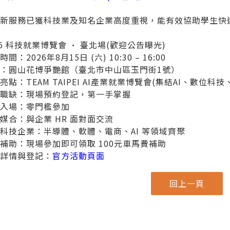
創新服務已獲科技業及知名企業高度重視，能有效協助學生快
26 科技就業博覽會 · 臺北場(歡迎公告曝光)
間：2026年8月15日 (六) 10:30 – 16:00
：圓山花博爭艷館（臺北市中山區玉門街1號）
亮點：TEAM TAIPEI AI產業就業博覽會(集結AI、數
新職缺：現場預約登記，第一手掌握
費入場：零門檻參加
媒合：與企業 HR 面對面交流
科技企業：半導體、軟體、電商、AI 等領域齊聚
補助：現場參加即可領取 100元車馬費補助
動詳情與登記：
官方活動頁面