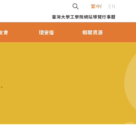
繁中
EN
臺灣大學
工學院
網站導覽
行事曆
友會
環安衛
相關資源
力。