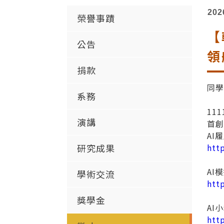
202
榮譽事蹟
【
公告
領
捐款
同
系務
11
演講
首
AI
研究成果
htt
AI
學術交流
htt
獎學金
AI
htt