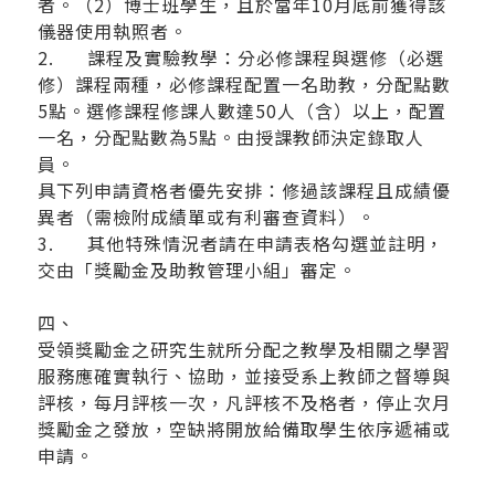
者。（2）博士班學生，且於當年10月底前獲得該
儀器使用執照者。
2. 課程及實驗教學：分必修課程與選修（必選
修）課程兩種，必修課程配置一名助教，分配點數
5點。選修課程修課人數達50人（含）以上，配置
一名，分配點數為5點。由授課教師決定錄取人
員。
具下列申請資格者優先安排：修過該課程且成績優
異者（需檢附成績單或有利審查資料）。
3. 其他特殊情況者請在申請表格勾選並註明，
交由「獎勵金及助教管理小組」審定。
四、
受領獎勵金之研究生就所分配之教學及相關之學習
服務應確實執行、協助，並接受系上教師之督導與
評核，每月評核一次，凡評核不及格者，停止次月
獎勵金之發放，空缺將開放給備取學生依序遞補或
申請。