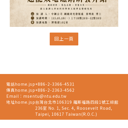
電話home.jsp
+886-2-3366-4531
傳真home.jsp
+886-2-2363-4562
Email：
msentu@ntu.edu.tw
地址home.jsp
台灣台北市106319 羅斯福路四段1號工綜館
236室 No. 1, Sec. 4, Roosevelt Road,
Taipei, 10617 Taiwan(R.O.C.)