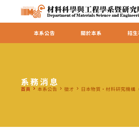
本系公告
關於本系
招生
系務消息
首頁
本系公告
徵才
日本物質・材料研究機構（
navigate_next
navigate_next
navigate_next