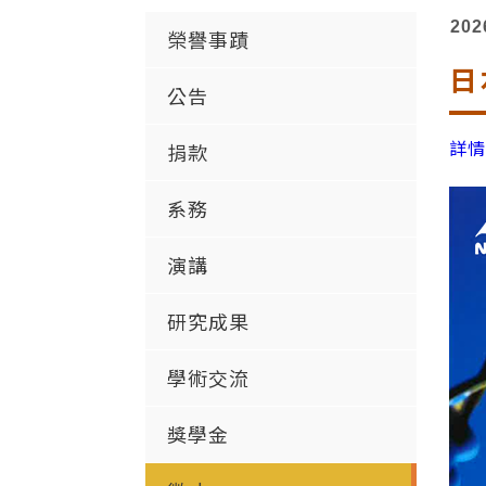
202
榮譽事蹟
日
公告
詳
捐款
系務
演講
研究成果
學術交流
獎學金