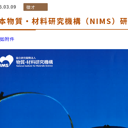
徵才
6.03.09
本物質・材料研究機構（NIMS）
情如附件