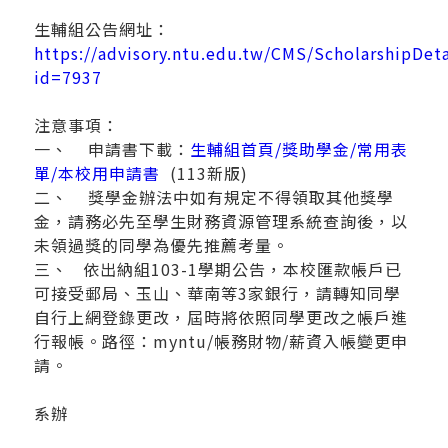
生輔組公告網址：
https://advisory.ntu.edu.tw/CMS/ScholarshipDeta
id=7937
注意事項：
一、 申請書下載：
生輔組首頁/獎助學金/常用表
單/本校用申請書
(113新版)
二、 獎學金辦法中如有規定不得領取其他獎學
金，請務必先至學生財務資源管理系統查詢後，以
未領過獎的同學為優先推薦考量。
三、 依出納組103-1學期公告，本校匯款帳戶已
可接受郵局、玉山、華南等3家銀行，請轉知同學
自行上網登錄更改，屆時將依照同學更改之帳戶進
行報帳。路徑：myntu/帳務財物/薪資入帳變更申
請。
系辦