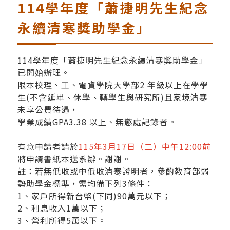
114學年度「蕭捷明先生紀念
永續清寒獎助學金」
114學年度「蕭捷明先生紀念永續清寒獎助學金」
已開始辦理。
限本校理、工、電資學院大學部2 年級以上在學學
生(不含延畢、休學、轉學生與研究所)且家境清寒
未享公費待遇，
學業成績GPA3.38 以上、無懲處記錄者。
有意申請者請於
115年3月17日（二）中午12:00前
將申請書紙本送系辦。謝謝。
註：若無低收或中低收清寒證明者，參酌教育部弱
勢助學金標準，需均備下列3條件：
1、家戶所得新台幣(下同)90萬元以下；
2、利息收入1萬以下；
3、營利所得5萬以下。