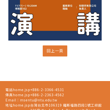
電話home.jsp
+886-2-3366-4531
傳真home.jsp
+886-2-2363-4562
Email：
msentu@ntu.edu.tw
地址home.jsp
台灣台北市106319 羅斯福路四段1號工綜館