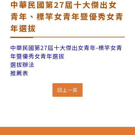
中華民國第27屆十大傑出女
青年、標竿女青年暨優秀女青
年選拔
中華民國第27屆十大傑出女青年-標竿女青
年暨優秀女青年選拔
選拔辦法
推薦表