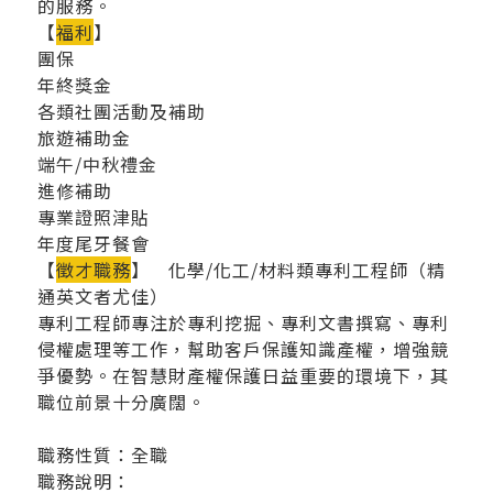
的服務。
【
福利
】
團保
年終獎金
各類社團活動及補助
旅遊補助金
端午/中秋禮金
進修補助
專業證照津貼
年度尾牙餐會
【
徵才職務
】 化學/化工/材料類專利工程師（精
通英文者尤佳）
專利工程師專注於專利挖掘、專利文書撰寫、專利
侵權處理等工作，幫助客戶保護知識產權，增強競
爭優勢。在智慧財產權保護日益重要的環境下，其
職位前景十分廣闊。
職務性質：全職
職務說明：