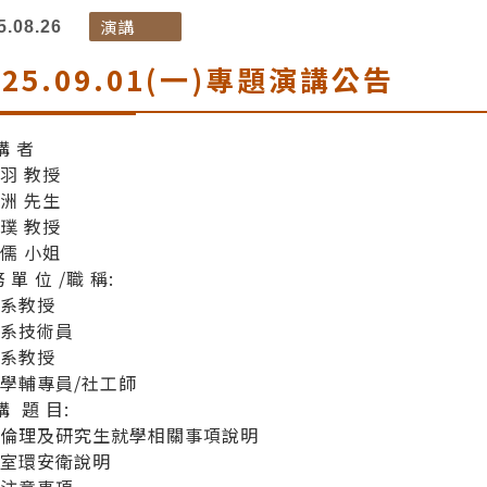
演講
5.08.26
025.09.01(一)專題演講公告
講 者
羽 教授
洲 先生
璞 教授
儒 小姐
 單 位 /職 稱:
料系教授
料系技術員
料系教授
學輔專員/社工師
講 題 目:
術倫理及研究生就學相關事項說明
驗室環安衛說明