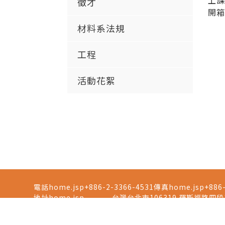
上
徵才
開箱
材料系法規
工程
活動花絮
電話home.jsp
+886-2-3366-4531
傳真home.jsp
+886
地址home.jsp
台灣台北市106319 羅斯福路四段1號工綜館