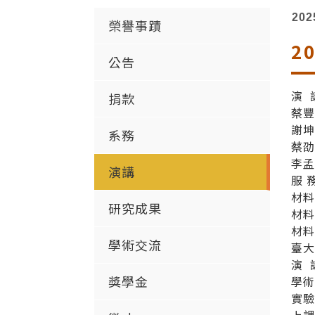
202
榮譽事蹟
2
公告
演 
捐款
蔡豐
謝坤
系務
蔡劭
李孟
演講
服 務
材
研究成果
材
材
學術交流
臺大
演 
獎學金
學
實