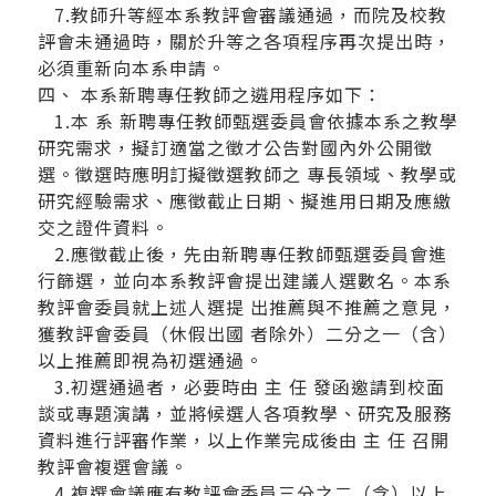
7.教師升等經本系教評會審議通過，而院及校教
評會未通過時，關於升等之各項程序再次提出時，
必須重新向本系申請。
四、 本系新聘專任教師之遴用程序如下：
1.本 系 新聘專任教師甄選委員會依據本系之教學
研究需求，擬訂適當之徵才公告對國內外公開徵
選。徵選時應明訂擬徵選教師之 專長領域、教學或
研究經驗需求、應徵截止日期、擬進用日期及應繳
交之證件資料。
2.應徵截止後，先由新聘專任教師甄選委員會進
行篩選，並向本系教評會提出建議人選數名。本系
教評會委員就上述人選提 出推薦與不推薦之意見，
獲教評會委員（休假出國 者除外）二分之一（含）
以上推薦即視為初選通過。
3.初選通過者，必要時由 主 任 發函邀請到校面
談或專題演講，並將候選人各項教學、研究及服務
資料進行評審作業，以上作業完成後由 主 任 召開
教評會複選會議。
4.複選會議應有教評會委員三分之二（含）以上