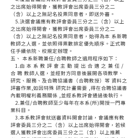
之出席始得開會，獲教評會出席委員三分之二
（含）以上之無記名投票同意者，即送外審。
5.決選會議應有教評會委員三分之二（含）以上
之出席始得開會，獲教評會出席委員三分之二
（含）以上之無記名投票同意者，始得為本 系新聘
教師之人選，並依照得票數排定優先順序。正式聘
任手續依院、校規定辦理。
五、 本系新聘兼任/合聘教師之遴用程序如下：
1.由 本 系 教 評 會 主 動 提 出 合 適 之 兼 任 /
合 聘 教師人選，並經對方同意後展開各項教學、
研究、服務、及合聘協議書（合聘教授）等 資料之
評審作業,如因特殊 研究計畫需要 ,得在合聘協議書
內載明權利義務關係 ,並經系教評會通過後執行。
2.兼任/合聘教師至少每年在本系(所)開授一門專
業科目。
3.本系教評會就送審資料開會討論，會議應有教
評會委員三分之二（含）以上出席始得開會，若候
選人獲教評會出席委員三分之二（含）以上推薦