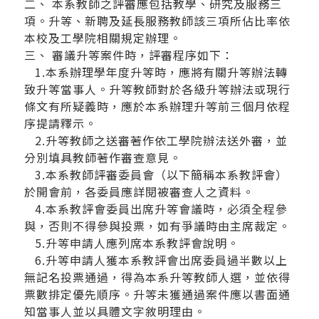
二、 本系教師之評審應包括教學、研究及服務三
項。升等、新聘及延長服務教師該三項所佔比率依
本校及工學院相關規定辦理。
三、 審議升等案件時，評審程序如下：
1.本系辦理學年度升等時，應將有關升等辦法轉
致升等當事人。升等教師對於各級升等辦法或現行
條文有所疑義時，應於本系辦理升等前三個月依程
序提請釋示。
2.升等教師之送審著作依工學院辦法送外審，並
分別填具教師著作審查意見。
3.本系教師評審委員會（以下簡稱本系教評會）
於開會前，各委員應詳閱被審查人之資料。
4.本系教評會委員出席升等會議時，必須全程參
與，否則不得參與投票，如有爭議時由主席裁定。
5.升等申請人應列席本系教評會說明。
6.升等申請人獲本系教評會出席委員過半數以上
無記名投票通過，得為本系升等教師人選，並依得
票數排定優先順序。升等未獲通過案件應以書面通
知當事人並以具體文字敘明理由。