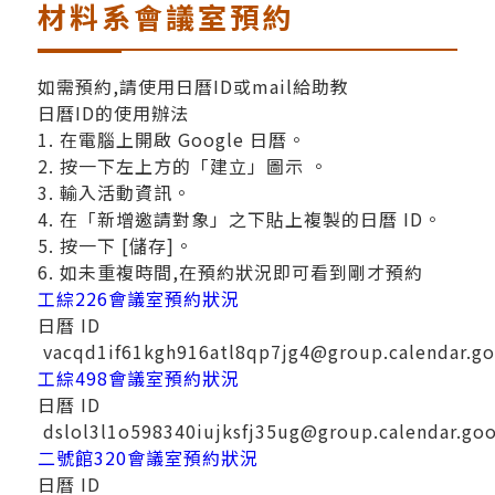
材料系會議室預約
如需預約,請使用日曆ID或mail給助教
日曆ID的使用辦法
1. 在電腦上開啟 Google 日曆。
2. 按一下左上方的「建立」圖示 。
3. 輸入活動資訊。
4. 在「新增邀請對象」之下貼上複製的日曆 ID。
5. 按一下 [儲存]。
6. 如未重複時間,在預約狀況即可看到剛才預約
工綜226會議室預約狀況
日曆 ID
vacqd1if61kgh916atl8qp7jg4@group.calendar.g
工綜498會議室預約狀況
日曆 ID
dslol3l1o598340iujksfj35ug@group.calendar.go
二號館320會議室預約狀況
日曆 ID