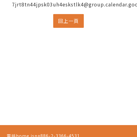
7jrt8tn44jpsk03uh4eskstlk4@group.calendar.go
電話home.jsp
+886-2-3366-4531